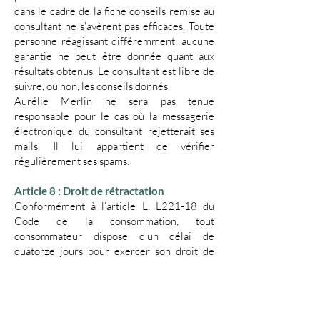
dans le cadre de la fiche conseils remise au
consultant ne s'avèrent pas efficaces. Toute
personne réagissant différemment, aucune
garantie ne peut être donnée quant aux
résultats obtenus. Le consultant est libre de
suivre, ou non, les conseils donnés.
Aurélie Merlin ne sera pas tenue
responsable pour le cas où la messagerie
électronique du consultant rejetterait ses
mails. Il lui appartient de vérifier
régulièrement ses spams.
​Article 8 : Droit de rétractation
​Conformément à l’article L. L221-18 du
Code de la consommation, tout
consommateur dispose d'un délai de
quatorze jours pour exercer son droit de
rétractation d'un contrat conclu à distance
sans avoir à motiver sa décision ni à
supporter d'autres coûts que ceux prévus
aux articles
L. 221-23 à L. 221-25
. Ce délai