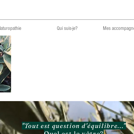
aturopathie
Qui suis-je?
Mes accompagn
Au
"Tout est question d'équilibre..."
Quel est le vôtre?