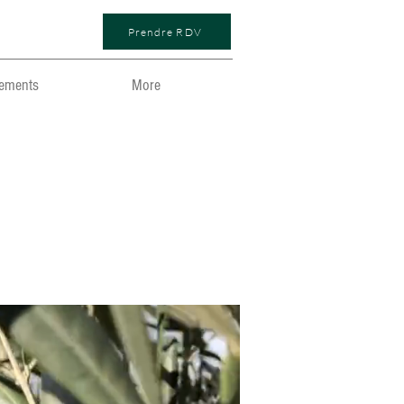
Prendre RDV
ements
More
rélie
MERLIN
NATUROPATHE